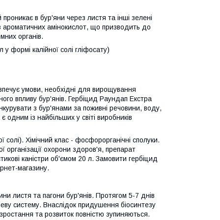
й проникає в бур'яни через листя та інші зелені
ез ароматичних амінокислот, що призводить до
мних органів.
л у формі калійної солі гліфосату)
езпечує умови, необхідні для вирощування
вного впливу бур'янів. Гербіцид Раундап Екстра
курувати з бур'янами за поживні речовини, воду,
 є одним із найбільших у світі виробників
ої солі). Хімічний клас - фосфорорганічні сполуки.
 організації охорони здоров'я, препарат
тикові каністри об'ємом 20 л. Замовити гербіцид
ернет-магазину.
ини листя та пагони бур'янів. Протягом 5-7 днів
неву систему. Внаслідок придушення біосинтезу
зростання та розвиток повністю зупиняються.