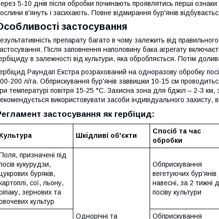
ерез 5-10 днів після обробки починають проявлятись перші ознаки д
ослини в'януть і засихають. Повне відмирання бур'янів відбуваєтьс
Особливості застосування
езультативність препарату багато в чому залежить від правильного
астосування. Після заповнення наполовину бака агрегату включаєт
ербіциду в залежності від культури, яка обробляється. Потім долив
ербіцид Раундап Екстра розрахований на одноразову обробку посів
00-200 л/га. Обприскування бур'янів заввишки 10-15 см проводить
ри температурі повітря 15-25 °С. Захисна зона для бджіл – 2-3 км,
екомендується використовувати засоби індивідуального захисту, в
Регламент застосування як гербіцид
:
Спосіб та час
Культура
Шкідливі об'єкти
обробки
Поля, призначені під
посів кукурудзи,
Обприскування
цукрових буряків,
вегетуючих бур'янів
картоплі, сої, льону,
навесні, за 2 тижні 
ріпаку, зернових та
посіву культури
овочевих культур
Однорічні та
Обприскування