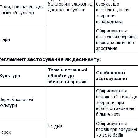
багаторічні злакові та
буряків, що
Поля, призначені для
дводольні бур'яни
вегетують, після
посіву с/г культур
збирання
попередника
Обприскування
вегетуючих бур'янів 
Пари
період їх активного
зростання
Регламент застосування як десиканту:
Термін останньої
Особливості
Культура
обробки до
застосування
збирання врожаю
Обприскування
посівів за 2 тижні до
Зернові колосові
збирання при
культури
вологості зерна не
більше 30%
Обприскування
14 днів
посівів при побурінні
Горох
70-75% бобів