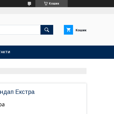
Кошик
Кошик
ТАКТИ
ундап Екстра
ра