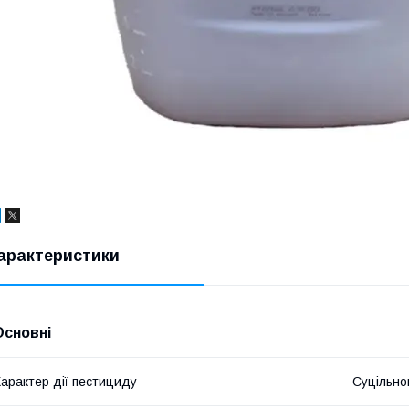
арактеристики
Основні
арактер дії пестициду
Суцільно