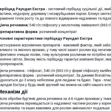
Гербіцид Раундап Екстра
- системний гербіцид суцільної дії, яки
астини, недозрілу деревину і незарубцьовані порізи. Блокує синт
раження точок росту та до повного відмирання надземних та підзе
Діюча речовина:
540 г/л гліфосату у кислотному еквіваленті (663 г/
Препаративна форма
: розчинний концентрат
Основні характеристики гербіциду Раундап Екстра
астосування агрохімічних препаратів - важливий фактор, який заб
еликого та якісного врожаю, у тому числі захист рослин від негати
фективно очищає посіви, тому культурним рослинам не потрібно кон
онячне світло. Високу якість гербіциду гарантує компанія Bayer, яка
гропрепаратів.
іюча речовина - гліфосат, 540 г/л (663 г/л у формі гліфосату калійн
репаративна форма - розчинний концентрат. За даними Всесвітньої
ідноситься до 3 класу небезпеки для людини та бджіл. Тара - плас
аундап Екстра у будь-який зручний час можна на сайті нашого інт
Механізм дії
ісля обробки бур'янів діюча речовина за 4-6 годин проникає у ткан
іюча речовина переміщається із надземної частини рослин у коре
енілаланіну та інших важливих для рослин амінокислот подальше 