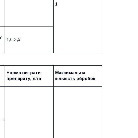
1
у
1,0-3,5
Норма витрати
Максимальна
препарату, л/га
кількість обробок