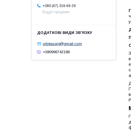
+380 (67) 318-69-29
Відділ продажів
ч
у
orbitasayt@gmail.com
+380996742188
З
в
е
с
а
Д
П
в
Р
П
д
ф