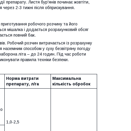
ії препарату. Листя бур'янів починає жовтіти,
я через 2-3 тижні після обприскування.
 приготування робочого розчину та його
ься мішалка і додається розрахунковий обсяг
ається повний бак.
ів. Робочий розчин витрачається із розрахунку
ся наземним способом у суху безвітряну погоду
 заборона літа – до 24 годин. Під час роботи
иконувати правила техніки безпеки.
Норма витрати
Максимальна
препарату, л/га
кількість обробок
до
1,0-2,5