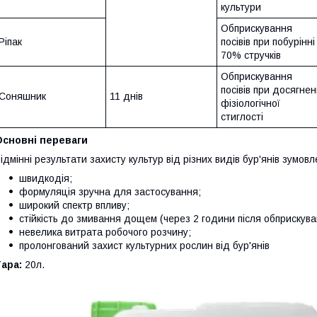
культури
Обприскування
Ріпак
посівів при побурінні
70% стручків
Обприскування
посівів при досягнен
Соняшник
11 днів
фізіологічної
стиглості
Основні переваги
ідмінні результати захисту культур від різних видів бур'янів зумов
швидкодія;
формуляція зручна для застосування;
широкий спектр впливу;
стійкість до змивання дощем (через 2 години після обприскува
невелика витрата робочого розчину;
пролонгований захист культурних рослин від бур'янів
Тара:
20л.