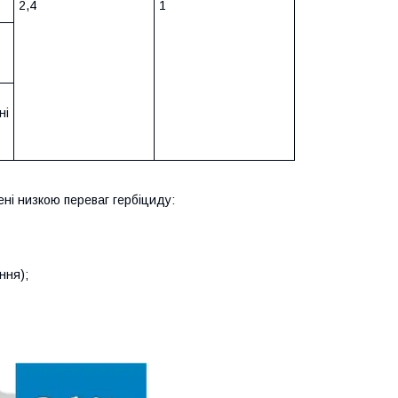
2,4
1
ні
лені низкою переваг гербіциду:
ння);