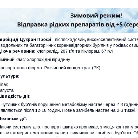
Гербіцид Цукрон Профі
- післясходовий, високоселективний сис
водольних та багаторічних кореневідпорних бур'янів у посівах озимо
Діюча речовина:
клопіралід, 267 г/л та піклорам, 67 г/л
імічний клас: хлорпохідні піридину
репаративна форма: Розчинний концентрат (РК)
ультура:
іпак
апуста
видкість дії:
 чутливих бур'янів порушення метаболізму настає через 2-3 години 
'являються після 12-18 годин. Повна загибель настає на 2-3 тижні.
еханізм дії:
аючи системну дію, препарат швидко проникає, з місця контакту р
озвиток меристематичних тканин, викликаючи загибель бур'янів. Об