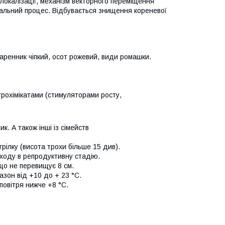
локалізації, механізм векторного переміщення
альний процес. Відбувається знищення кореневої
маренник чіпкий, осот рожевий, види ромашки.
рохімікатами (стимуляторами росту,
к. А також інші із сімейств
рілку (висота трохи більше 15 див).
еходу в репродуктивну стадію.
 що не перевищує 8 см.
зон від +10 до + 23 °С.
овітря нижче +8 °С.