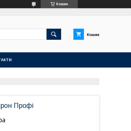
Кошик
Кошик
ТАКТИ
крон Профі
ра