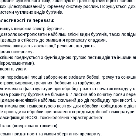
ормонів ауксинового типу, збільшують транспортний ефект зонової 
ких цілеспрямований у кореневу систему рослин. Порушується дих
истеми чутливих видів бур'янів.
ластивості та переваги:
нищує широкий спектр бур'янів.
озволяє контролювати найбільш злісні види бур'янів, таких як під
ідвищена стійкість до змивання препарату опадами.
исока швидкість локалізації речовин, що діють.
рояв синергізму.
спішно поєднується з фунгіцидною групою пестицидів та іншими аг
ікроелементами).
верніть увагу:
ри пересіванні площі заборонено висівати бобові, гречку та соняшни
строкольорових, гречаних, бобових та гарбузових.
птимальна фаза культури при обробці: розетка-початок виходу у ст
аза розвитку бур'янів не більше 6-7 листків або початку появи пер
ідмаренник чіпкий найбільш схильний до дії гербіциду при висоті,
птимальною температурою повітря для обробки гербіцидом є діапа
е проводити обробки при зниженні середньодобової температури п
ласифікація ВООЗ, токсикологічна характеристика:
ІІ клас (помірковано токсичні).
ермін придатності та умови зберігання препарату: