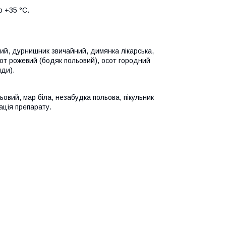
о +35 °С.
ний, дурнишник звичайний, димянка лікарська,
сот рожевий (бодяк польовий), осот городний
иди).
льовий, мар біла, незабудка польова, пікульник
ація препарату.