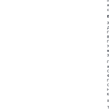
г
я
с
В
З
Д
П
В
П
У
м
З
П
а
О
Ф
П
О
Н
К
І
Т