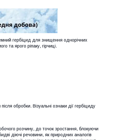
темний гербіцид для знищення однорічних
го та ярого ріпаку, гірчиці.
після обробки. Візуальні ознаки дії гербіциду
обочого розчину, до точок зростання, блокуючи
идві діючі речовини, як природних аналогів