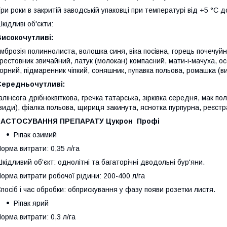
ри роки в закритій заводській упаковці при температурі від +5 °С д
кідливі об'єкти:
Високочутливі:
мброзія полиннолиста, волошка синя, віка посівна, горець почечуй
рестовник звичайний, латук (молокан) компасний, мати-і-мачуха, о
орний, підмаренник чіпкий, соняшник, пупавка польова, ромашка (в
Середньочутливі:
алінсога дрібноквіткова, гречка татарська, зірківка середня, мак по
види), фіалка польова, щириця закинута, яснотка пурпурна, реєстр
ЗАСТОСУВАННЯ ПРЕПАРАТУ Цукрон Профі
Ріпак озимий
орма витрати: 0,35 л/га
кідливий об'єкт: однолітні та багаторічні дводольні бур'яни.
орма витрати робочої рідини: 200-400 л/га
посіб і час обробки: обприскування у фазу появи розетки листя.
Ріпак ярий
орма витрати: 0,3 л/га