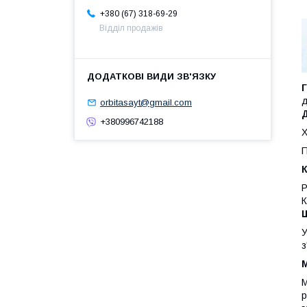
+380 (67) 318-69-29
Відділ продажів
д
orbitasayt@gmail.com
+380996742188
Х
П
К
Р
К
Ш
У
з
М
М
р