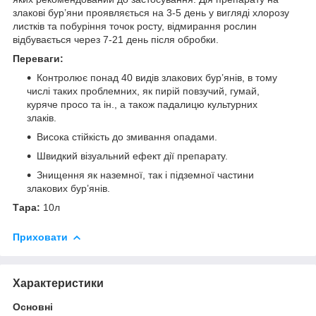
злакові бур’яни проявляється на 3-5 день у вигляді хлорозу
листків та побуріння точок росту, відмирання рослин
відбувається через 7-21 день після обробки.
Переваги:
Контролює понад 40 видів злакових бур’янів, в тому
числі таких проблемних, як пирій повзучий, гумай,
куряче просо та ін., а також падалицю культурних
злаків.
Висока стійкість до змивання опадами.
Швидкий візуальний ефект дії препарату.
Знищення як наземної, так і підземної частини
злакових бур’янів.
Тара:
10л
Приховати
Характеристики
Основні