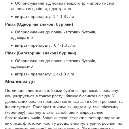
Обприскування від появи першого трійчатого листка
до початку цвітіння, однократно
витрати препарату: 1,4-1,8 л/га
Ріпак (Однорічні злакові бур’яни)
Обприскування до появи квіткових бутонів,
однократно
витрати препарату: 0,4-1,0 л/га
Ріпак (Багаторічні злакові бур’яни)
Обприскування до появи квіткових бутонів,
однократно
витрати препарату: 1,4-1,8 л/га
Механізм дії
Поглинанні листям і стеблами бур’янів, проникає в рослину,
концентрується в точках росту і блокує біосинтез ліпідів. У
дводольних рослин препарат включається в обмін речовин та
інактивується. Препарат знищує як надземну, так і підземну
(кореневу) частину злаків, запобігаючи відростанню
багаторічних видів. Завдяки своїй селективності препарат не
викликає фітотоксичності у дводольних культурних рослин, на
яких рекомендований до застосування. Дія препарату на