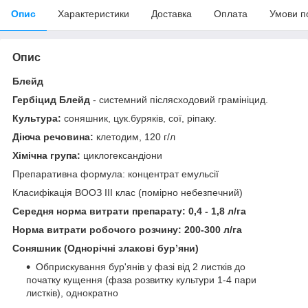
Опис
Характеристики
Доставка
Оплата
Умови п
Опис
Блейд
Гербіцид Блейд
- системний післясходовий грамініцид.
Культура:
соняшник, цук.буряків, сої, ріпаку.
Діюча речовина:
клетодим, 120 г/л
Хімічна група:
циклогександіони
Препаративна формула: концентрат емульсії
Класифікація ВООЗ III клас (помірно небезпечний)
Середня норма витрати препарату: 0,4 - 1,8 л/га
Норма витрати робочого розчину: 200-300 л/га
Соняшник (Однорічні злакові бур’яни)
Обприскування бур'янів у фазі від 2 листків до
початку кущення (фаза розвитку культури 1-4 пари
листків), однократно