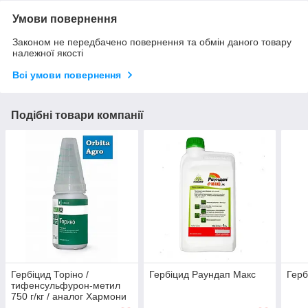
Умови повернення
Законом не передбачено повернення та обмін даного товару
належної якості
Всі умови повернення
Подібні товари компанії
Гербіцид Торіно /
Гербіцид Раундап Макс
Герб
тифенсульфурон-метил
750 г/кг / аналог Хармони
Альфа Маис / на колосові,