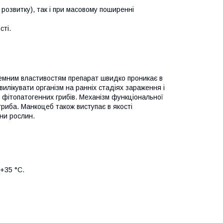
розвитку), так і при масовому поширенні
сті.
стемним властивостям препарат швидко проникає в
илікувати організм на ранніх стадіях зараження і
фітопатогенних грибів. Механізм функціональної
 гриба. Манкоцеб також виступає в якості
ни рослин.
 +35 °С.