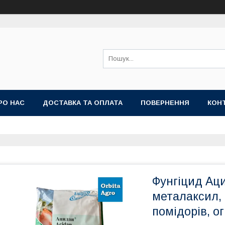
РО НАС
ДОСТАВКА ТА ОПЛАТА
ПОВЕРНЕННЯ
КОН
Фунгіцид Аци
металаксил, 8
помідорів, ог