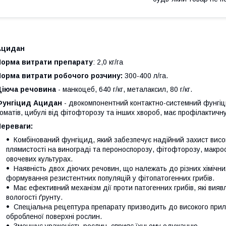
Ацидан
Норма витрати препарату
: 2,0 кг/га
Норма витрати робочого розчину:
300-400 л/га.
Діюча речовина
- манкоцеб, 640 г/кг, металаксил, 80 г/кг.
Фунгіцид Ацидан
- двокомпонентний контактно-системний фунгіцид
оматів, цибулі від фітофторозу та інших хвороб, має профілактичну
Переваги:
Комбінований фунгіцид, який забезпечує надійний захист висок
плямистості на винограді та пероноспорозу, фітофторозу, макрос
овочевих культурах.
Наявність двох діючих речовин, що належать до різних хімічних
формування резистентних популяцій у фітопатогенних грибів.
Має ефективний механізм дії проти патогенних грибів, які вияв
вологості ґрунту.
Спеціальна рецептура препарату призводить до високого прил
обробленої поверхні рослин.