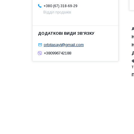
+380 (67) 318-69-29
Відділ продажів
orbitasayt@gmail.com
+380996742188
т