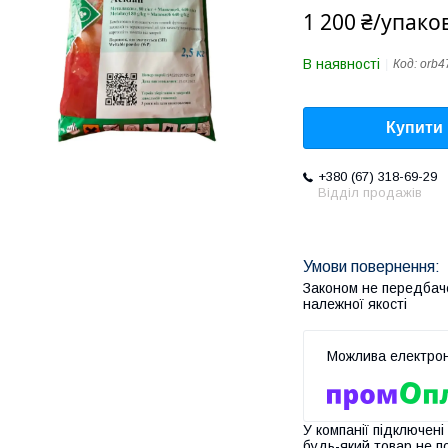
1 200 ₴/упако
В наявності
Код:
orb4
Купити
+380 (67) 318-69-29
Відділ продажів
Законом не передбач
належної якості
У компанії підключені
будь-який товар не п