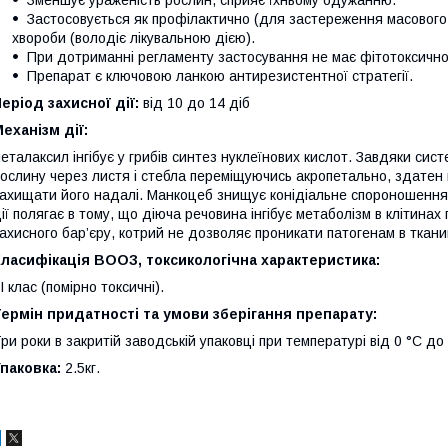
Зменшує ураженість рослин, сприяє їхньому одужанню.
Застосовується як профілактично (для застереження масового 
хвороби (володіє лікувальною дією).
При дотриманні регламенту застосування не має фітотоксично
Препарат є ключовою ланкою антирезистентної стратегії.
еріод захисної дії:
від 10 до 14 діб
еханізм дії:
еталаксил інгібує у грибів синтез нуклеїнових кислот. Завдяки си
ослину через листя і стебла переміщуючись акропетально, здатен в
ахищати його надалі. Манкоцеб знищує конідіальне спороношення 
ії полягає в тому, що діюча речовина інгібує метаболізм в клітинах
ахисного бар’єру, котрий не дозволяє проникати патогенам в ткани
ласифікація ВООЗ, токсикологічна характеристика:
ІІ клас (помірно токсичні).
ермін придатності та умови зберігання препарату:
ри роки в закритій заводській упаковці при температурі від 0 °С до
паковка:
2.5кг.