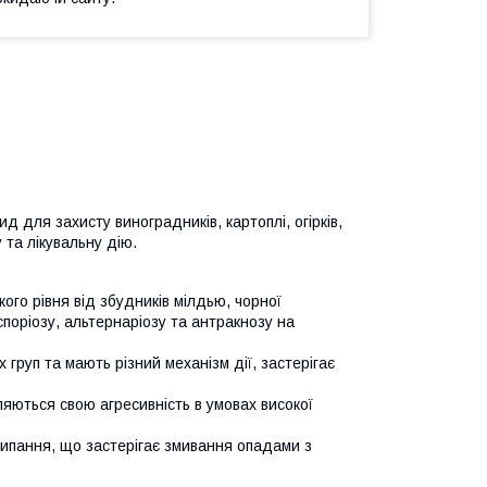
 для захисту виноградників, картоплі, огірків,
 та лікувальну дію.
ого рівня від збудників мілдью, чорної
поріозу, альтернаріозу та антракнозу на
 груп та мають різний механізм дії, застерігає
ляються свою агресивність в умовах високої
ипання, що застерігає змивання опадами з