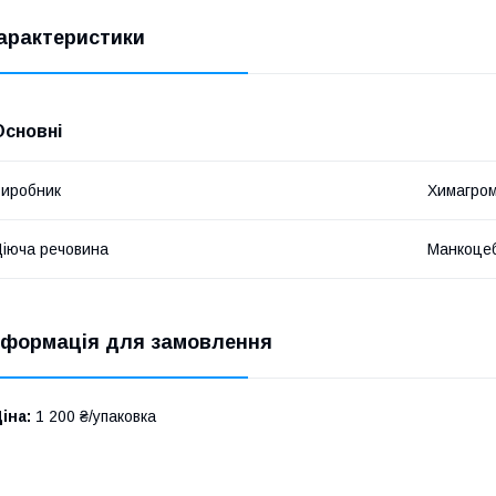
арактеристики
Основні
иробник
Химагром
іюча речовина
Манкоцеб
нформація для замовлення
іна:
1 200 ₴/упаковка