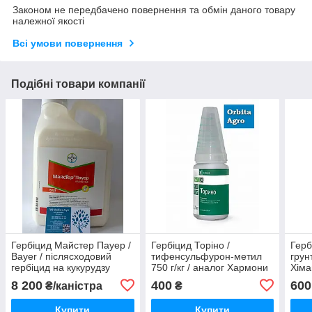
Законом не передбачено повернення та обмін даного товару
належної якості
Всі умови повернення
Подібні товари компанії
Гербіцид Майстер Пауер /
Гербіцид Торіно /
Герб
Bayer / післясходовий
тифенсульфурон-метил
грун
гербіцид на кукурудзу
750 г/кг / аналог Хармони
Хіма
Альфа Маис / на колосові,
куку
8 200
400
600
₴/каністра
₴
кукурудзу, сою, лен
карт
Купити
Купити