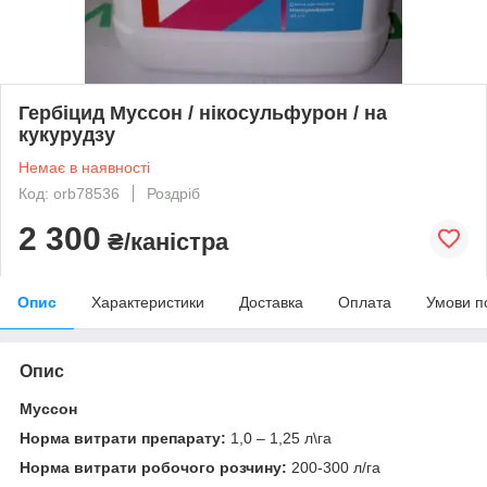
Гербіцид Муссон / нікосульфурон / на
кукурудзу
Немає в наявності
Код: orb78536
Роздріб
2 300
₴/каністра
Опис
Характеристики
Доставка
Оплата
Умови п
Опис
Муссон
Норма витрати препарату:
1,0 – 1,25 л\га
Норма витрати робочого розчину:
200-300 л/га