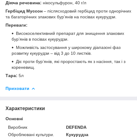
Діюча речовина:
нікосульфурон, 40 г/л
Гербіцид Муссон
– післясходовий гербіцид проти однорічних
та багаторічних злакових бур’янів на посівах кукурудзи.
Переваги:
Високоселективний препарат для знищення злакових
бур’янів в посівах кукурудзи.
Можливість застосування у широкому діапазоні фаз
розвитку кукурудзи – від 3 до 10 листків.
Діє проти бур’янів, які проростають як з насіння, так і з
кореневищ.
Тара:
5л
Приховати
Характеристики
Основні
Виробник
DEFENDA
Оброблювані культури.
Кукурудза