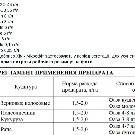
2О 44 г/л
O3 36 г/л
n 8 г/л
u 8 г/л
n 6 г/л
e 6 г/л
 6 г/л
o 0,15 г/л
o 0,05 г/л
обриво Хімік Мікрофіт застосовують у період вегетації, для усуне
Норма витрати робочого розчину: на фото