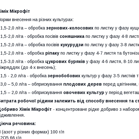
імік Мікрофіт
орми внесення на різних культурах:
 1,5-2,0 л/га – обробка
зернових-колосових
по листку у фазу куще
 1,5-2,0 л/га - обробка посівів
соняшника
по листку у фазу 4-8 листк
 1,5-2,0 л/га – обробка посівів
кукурудзи
по листку у фазу 3-8 листк
 1,5-2,0 л/га - обробка
ріпаку
по листку у фазу 4-7 листя та бутоніза
 1,5-3,0 л/га - обробка
цукрових буряків
у фазу 4-6 листя, 8-10 ли
іжряддях (до 4-х внесень);
 1,5 - 2,0 л/га - обробка
зернобобових
культур у фазу 3-5 листків т
 3,0 – 5,0 л/га – обприскування
плодових дерев
перед цвітінням, 
 1,5 – 2,0 л/га – обприскування
овочевих культур
у період вегетац
итрата робочої рідини залежить від способу внесення та ста
Добриво Хімік Мікрофіт
- концентроване рідке добриво з набором
ідживлення.
Діюча речовина:
 (азот у різних формах) 100 г/л
2О5 66 г/л