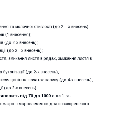
ння та молочної стиглості (до 2 – х внесень);
ів (1 внесення);
ів (до 2-х внесень);
ції (до 2 - х внесень);
стя, змикання листя в рядах, змикання листя в
а бутонізації (до 2-х внесень);
після цвітіння, початок наливу (до 4-х внесень);
ії (до 2-х внесень).
новить від 70 до 1000 л на 1 га.
 макро- і мікроелементів для позакореневого