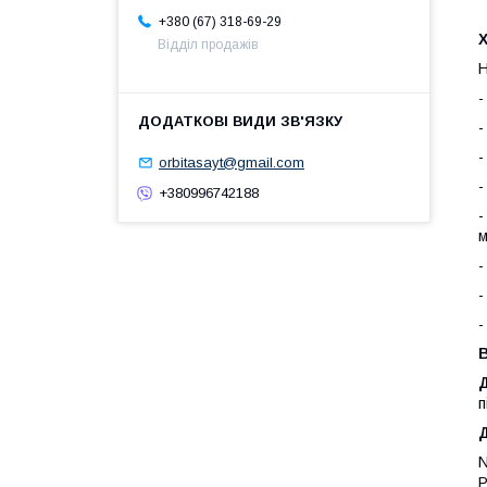
+380 (67) 318-69-29
Х
Відділ продажів
Н
-
-
-
orbitasayt@gmail.com
-
+380996742188
-
м
-
-
-
В
п
N
Р