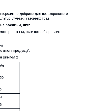
ніверсальне добриво для позакореневого
льтур, лучних і газонних трав.
на рослини, яке:
умов зростання, коли потреби рослин
0%;
 якість продукції.
ин Вимпел 2
р/л
50
2
4
6