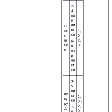
2-
4
па
р
ли
С
ст
он
1,
ків
я
0 -
ш
2,
6-
ни
0
8
к
па
р
ли
ст
ків
3-
5
ли
Ку
ст
1,
ку
ків
0 -
ру
2,
7-
д
0
8