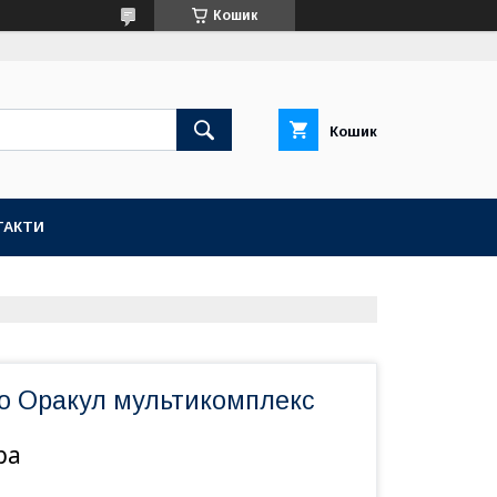
Кошик
Кошик
ТАКТИ
о Оракул мультикомплекс
ра