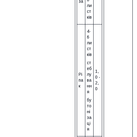
за
ли
ст
ків
4-
6
ли
ст
ків
ст
еб
1,
Рі
лу
0 -
па
ва
2,
к
нн
0
я
бу
то
ні
за
ці
я