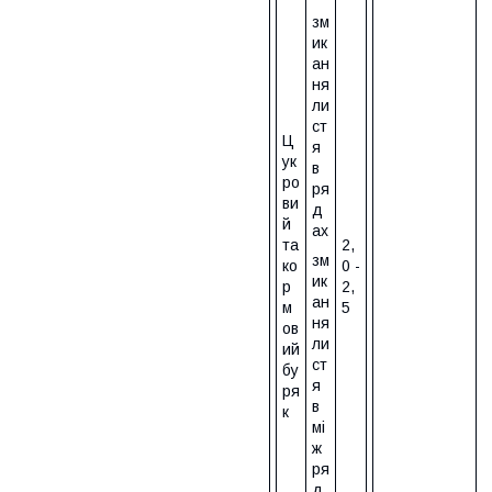
зм
ик
ан
ня
ли
ст
Ц
я
ук
в
ро
ря
ви
д
й
ах
та
2,
зм
ко
0 -
ик
р
2,
ан
м
5
ня
ов
ли
ий
ст
бу
я
ря
в
к
мі
ж
ря
д