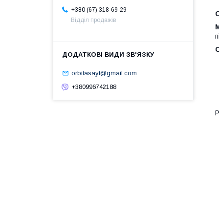
+380 (67) 318-69-29
Відділ продажів
п
orbitasayt@gmail.com
+380996742188
Р