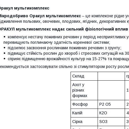
Оракул мультикомплекс
Мікродобриво Оракул мультикомплекс
– це комплексне рідке у
ідживлення польових, овочевих, плодових, ягідних, декоративних ку
ОРАКУЛ мультикомплекс
надає сильний фізіологічний вплив 
компенсує нестачу поживних речовин у період несприятливих 
перевищують поглинаючу здатність кореневої системи;
підсилює засвоєння рослинами поживних речовин з грунту;
підвищує стійкість рослин до хвороб і стресових ситуацій на 3
сприяє підвищенню врожайності культур на 15-27% та покращує
екомендується застосовувати спільно зі стимулятором росту росл
Склад
г
Азот у
різних
1
формах
Фосфор
P2 O5
2
Калій
К2О
4
Сірка
SO3
3