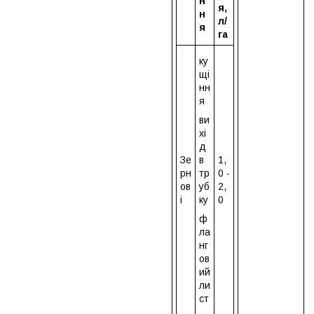
н
я,
н
л/
я
га
ку
щі
нн
я
ви
хі
д
Зе
в
1,
рн
тр
0 -
ов
уб
2,
і
ку
0
ф
ла
нг
ов
ий
ли
ст